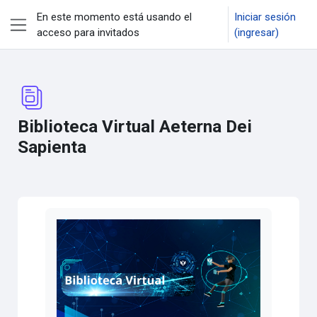
Saltar al contenido principal
En este momento está usando el
Iniciar sesión
acceso para invitados
(ingresar)
Pánel lateral
Biblioteca Virtual Aeterna Dei
Sapienta
Requisitos de finalización