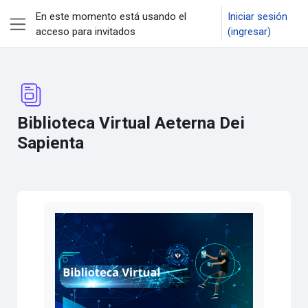
Saltar al contenido principal
En este momento está usando el
Iniciar sesión
acceso para invitados
(ingresar)
Pánel lateral
Biblioteca Virtual Aeterna Dei
Sapienta
Requisitos de finalización