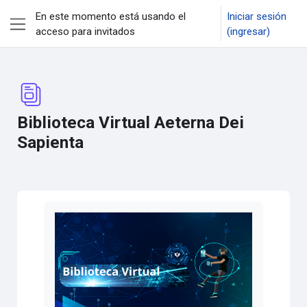
Saltar al contenido principal
En este momento está usando el
Iniciar sesión
acceso para invitados
(ingresar)
Pánel lateral
Biblioteca Virtual Aeterna Dei
Sapienta
Requisitos de finalización