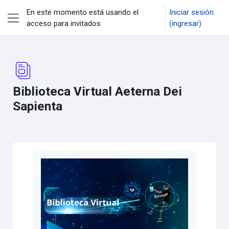
Saltar al contenido principal
En este momento está usando el
Iniciar sesión
acceso para invitados
(ingresar)
Pánel lateral
Biblioteca Virtual Aeterna Dei
Sapienta
Requisitos de finalización